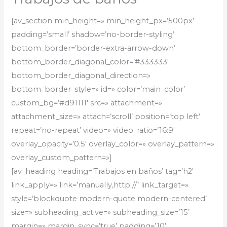
[av_section min_height=» min_height_px=’500px’
padding=’small’ shadow=’no-border-styling’
bottom_border=’border-extra-arrow-down’
bottom_border_diagonal_color=’#333333′
bottom_border_diagonal_direction=»
bottom_border_style=» id=» color=’main_color’
custom_bg=’#d91111′ src=» attachment=»
attachment_size=» attach=’scroll’ position=’top left’
repeat=’no-repeat’ video=» video_ratio=’16:9′
overlay_opacity=’0.5′ overlay_color=» overlay_pattern=»
overlay_custom_pattern=»]
[av_heading heading=’Trabajos en baños’ tag=’h2′
link_apply=» link=’manually,http://’ link_target=»
style=’blockquote modern-quote modern-centered’
size=» subheading_active=» subheading_size=’15’
margin=» margin_sync=’true’ padding=’10’