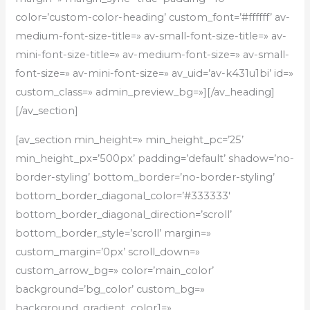
color=’custom-color-heading’ custom_font=’#ffffff’ av-
medium-font-size-title=» av-small-font-size-title=» av-
mini-font-size-title=» av-medium-font-size=» av-small-
font-size=» av-mini-font-size=» av_uid=’av-k431u1bi’ id=»
custom_class=» admin_preview_bg=»][/av_heading]
[/av_section]
[av_section min_height=» min_height_pc=’25’
min_height_px=’500px’ padding=’default’ shadow=’no-
border-styling’ bottom_border=’no-border-styling’
bottom_border_diagonal_color=’#333333′
bottom_border_diagonal_direction=’scroll’
bottom_border_style=’scroll’ margin=»
custom_margin=’0px’ scroll_down=»
custom_arrow_bg=» color=’main_color’
background=’bg_color’ custom_bg=»
background_gradient_color1=»