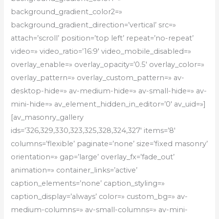
background_gradient_color2=»
background_gradient_direction=’vertical’ src=»
attach=’scroll’ position=’top left’ repeat=’no-repeat’
video=» video_ratio=’16:9′ video_mobile_disabled=»
overlay_enable=» overlay_opacity=’0.5′ overlay_color=»
overlay_pattern=» overlay_custom_pattern=» av-
desktop-hide=» av-medium-hide=» av-small-hide=» av-
mini-hide=» av_element_hidden_in_editor=’0′ av_uid=»]
[av_masonry_gallery
ids=’326,329,330,323,325,328,324,327′ items=’8′
columns=’flexible’ paginate=’none’ size=’fixed masonry’
orientation=» gap=’large’ overlay_fx=’fade_out’
animation=» container_links=’active’
caption_elements=’none’ caption_styling=»
caption_display=’always’ color=» custom_bg=» av-
medium-columns=» av-small-columns=» av-mini-