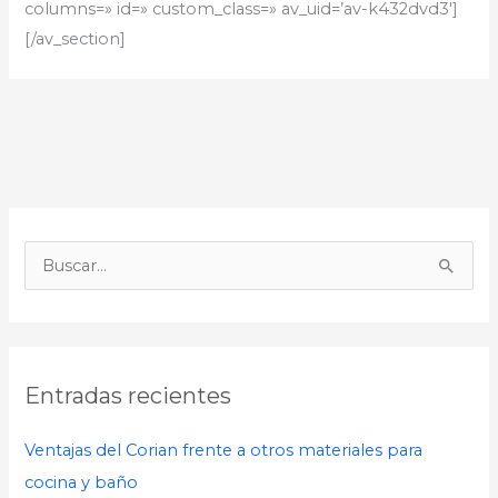
columns=» id=» custom_class=» av_uid=’av-k432dvd3′]
[/av_section]
B
u
s
c
Entradas recientes
a
r
Ventajas del Corian frente a otros materiales para
p
cocina y baño
o