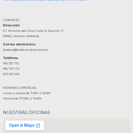
CONTACTO
Dirección
P.I. Ventorro del Cano, Calle el Escorial, 11
28925, Alcorcón (Madrid)
Correo electrónico
fordeco@fordecoindustrial.com
Teléfono
916 331 770
916 797 173
675 531 040
HORARIO COMERCIAL
Lunes a Jueves de 7:00h a 15:00h
Viernes de 07:00h a 14:00h
NUESTRAS OFICINAS