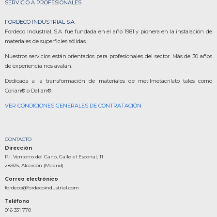
SERVICIO A PROFESIONALES
FORDECO INDUSTRIAL S.A
Fordeco Industrial, S.A. fue fundada en el año 1981 y pionera en la instalación de
materiales de superficies sólidas.
Nuestros servicios están orientados para profesionales del sector. Más de 30 años
de experiencia nos avalan.
Dedicada a la transformación de materiales de metilmetacrilato tales como
Corian® o Dalian®.
VER CONDICIONES GENERALES DE CONTRATACIÓN
CONTACTO
Dirección
P.I. Ventorro del Cano, Calle el Escorial, 11
28925, Alcorcón (Madrid)
Correo electrónico
fordeco@fordecoindustrial.com
Teléfono
916 331 770