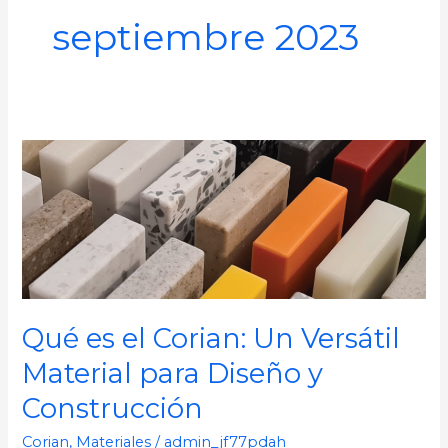
septiembre 2023
Qué
es
el
Corian:
Un
Versátil
Material
Qué es el Corian: Un Versátil
para
Material para Diseño y
Diseño
y
Construcción
Construcción
Corian
,
Materiales
/
admin_jf77pdah