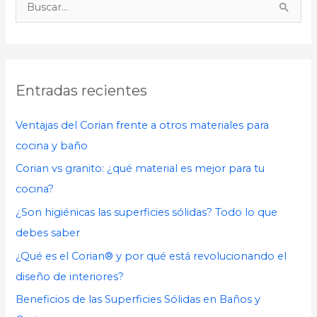
B
u
s
c
Entradas recientes
a
r
Ventajas del Corian frente a otros materiales para
p
cocina y baño
o
Corian vs granito: ¿qué material es mejor para tu
r
cocina?
:
¿Son higiénicas las superficies sólidas? Todo lo que
debes saber
¿Qué es el Corian® y por qué está revolucionando el
diseño de interiores?
Beneficios de las Superficies Sólidas en Baños y