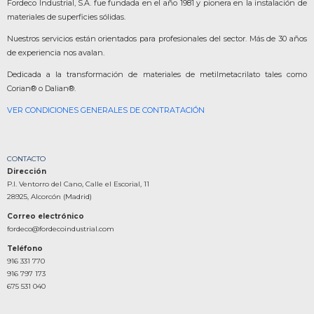
Fordeco Industrial, S.A. fue fundada en el año 1981 y pionera en la instalación de
materiales de superficies sólidas.
Nuestros servicios están orientados para profesionales del sector. Más de 30 años
de experiencia nos avalan.
Dedicada a la transformación de materiales de metilmetacrilato tales como
Corian® o Dalian®.
VER CONDICIONES GENERALES DE CONTRATACIÓN
CONTACTO
Dirección
P.I. Ventorro del Cano, Calle el Escorial, 11
28925, Alcorcón (Madrid)
Correo electrónico
fordeco@fordecoindustrial.com
Teléfono
916 331 770
916 797 173
675 531 040