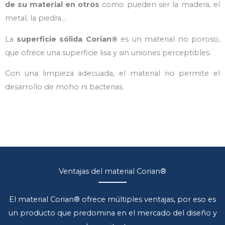
de su material en otros
como pueden ser la madera, el
metal, la piedra…
La
superficie sólida Corian®
es un material no poroso,
que ofrece una superficie lisa y sin uniones perceptibles.
Con una limpieza adecuada, el material no permite el
desarrollo de moho ni bacterias.
Ventajas del material Corian®
El material Corian® ofrece múltiples ventajas, por eso es
un producto que predomina en el mercado del diseño y