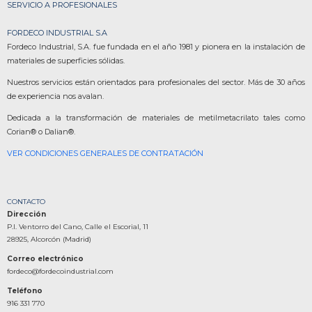
SERVICIO A PROFESIONALES
FORDECO INDUSTRIAL S.A
Fordeco Industrial, S.A. fue fundada en el año 1981 y pionera en la instalación de
materiales de superficies sólidas.
Nuestros servicios están orientados para profesionales del sector. Más de 30 años
de experiencia nos avalan.
Dedicada a la transformación de materiales de metilmetacrilato tales como
Corian® o Dalian®.
VER CONDICIONES GENERALES DE CONTRATACIÓN
CONTACTO
Dirección
P.I. Ventorro del Cano, Calle el Escorial, 11
28925, Alcorcón (Madrid)
Correo electrónico
fordeco@fordecoindustrial.com
Teléfono
916 331 770