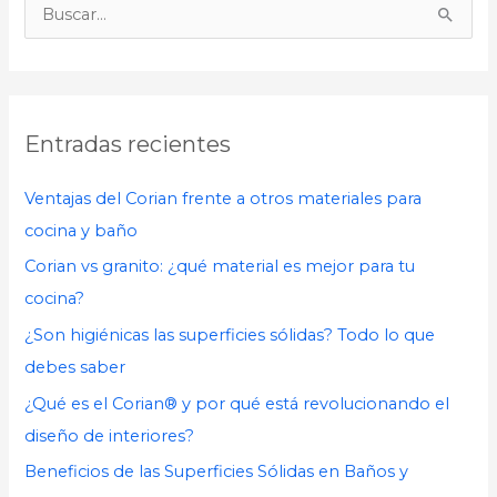
B
u
s
c
Entradas recientes
a
r
Ventajas del Corian frente a otros materiales para
p
cocina y baño
o
Corian vs granito: ¿qué material es mejor para tu
r
cocina?
:
¿Son higiénicas las superficies sólidas? Todo lo que
debes saber
¿Qué es el Corian® y por qué está revolucionando el
diseño de interiores?
Beneficios de las Superficies Sólidas en Baños y