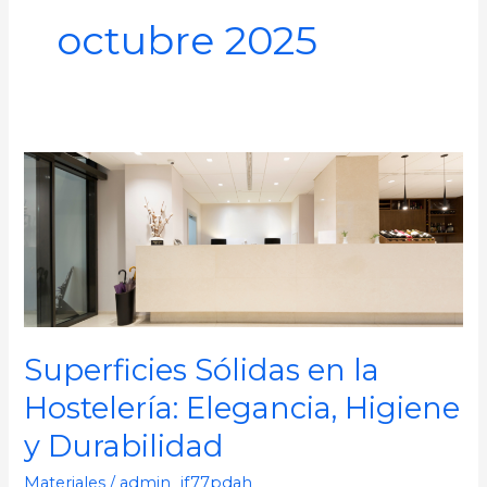
octubre 2025
Superficies
Sólidas
en
la
Hostelería:
Elegancia,
Higiene
Superficies Sólidas en la
y
Durabilidad
Hostelería: Elegancia, Higiene
y Durabilidad
Materiales
/
admin_jf77pdah