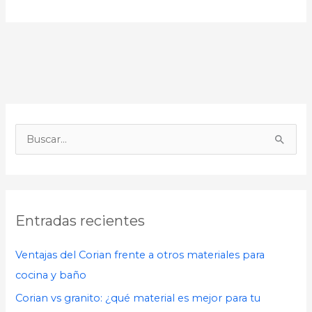
B
u
s
c
Entradas recientes
a
r
Ventajas del Corian frente a otros materiales para
p
cocina y baño
o
Corian vs granito: ¿qué material es mejor para tu
r