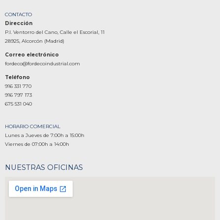
CONTACTO
Dirección
P.I. Ventorro del Cano, Calle el Escorial, 11
28925, Alcorcón (Madrid)
Correo electrónico
fordeco@fordecoindustrial.com
Teléfono
916 331 770
916 797 173
675 531 040
HORARIO COMERCIAL
Lunes a Jueves de 7:00h a 15:00h
Viernes de 07:00h a 14:00h
NUESTRAS OFICINAS