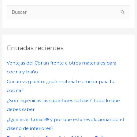
B
u
s
c
Entradas recientes
a
r
Ventajas del Corian frente a otros materiales para
p
cocina y baño
o
Corian vs granito: ¿qué material es mejor para tu
r
cocina?
:
¿Son higiénicas las superficies sólidas? Todo lo que
debes saber
¿Qué es el Corian® y por qué está revolucionando el
diseño de interiores?