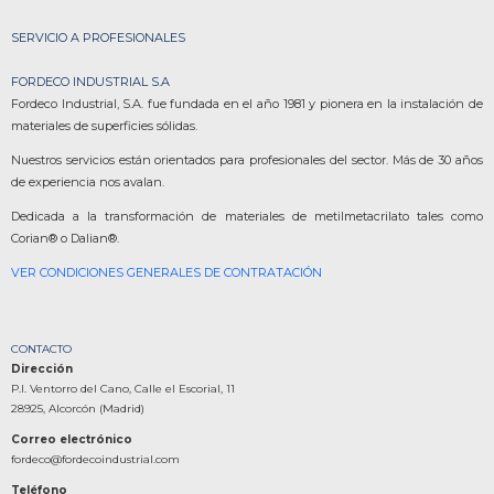
SERVICIO A PROFESIONALES
FORDECO INDUSTRIAL S.A
Fordeco Industrial, S.A. fue fundada en el año 1981 y pionera en la instalación de
materiales de superficies sólidas.
Nuestros servicios están orientados para profesionales del sector. Más de 30 años
de experiencia nos avalan.
Dedicada a la transformación de materiales de metilmetacrilato tales como
Corian® o Dalian®.
VER CONDICIONES GENERALES DE CONTRATACIÓN
CONTACTO
Dirección
P.I. Ventorro del Cano, Calle el Escorial, 11
28925, Alcorcón (Madrid)
Correo electrónico
fordeco@fordecoindustrial.com
Teléfono