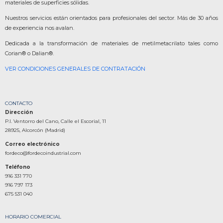
materiales de superficies sólidas.
Nuestros servicios están orientados para profesionales del sector. Más de 30 años
de experiencia nos avalan.
Dedicada a la transformación de materiales de metilmetacrilato tales como
Corian® o Dalian®.
VER CONDICIONES GENERALES DE CONTRATACIÓN
CONTACTO
Dirección
P.I. Ventorro del Cano, Calle el Escorial, 11
28925, Alcorcón (Madrid)
Correo electrónico
fordeco@fordecoindustrial.com
Teléfono
916 331 770
916 797 173
675 531 040
HORARIO COMERCIAL