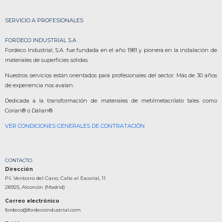
SERVICIO A PROFESIONALES
FORDECO INDUSTRIAL S.A
Fordeco Industrial, S.A. fue fundada en el año 1981 y pionera en la instalación de
materiales de superficies sólidas.
Nuestros servicios están orientados para profesionales del sector. Más de 30 años
de experiencia nos avalan.
Dedicada a la transformación de materiales de metilmetacrilato tales como
Corian® o Dalian®.
VER CONDICIONES GENERALES DE CONTRATACIÓN
CONTACTO
Dirección
P.I. Ventorro del Cano, Calle el Escorial, 11
28925, Alcorcón (Madrid)
Correo electrónico
fordeco@fordecoindustrial.com