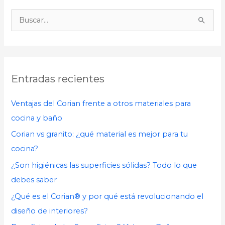
B
u
s
c
Entradas recientes
a
r
Ventajas del Corian frente a otros materiales para
p
cocina y baño
o
Corian vs granito: ¿qué material es mejor para tu
r
cocina?
:
¿Son higiénicas las superficies sólidas? Todo lo que
debes saber
¿Qué es el Corian® y por qué está revolucionando el
diseño de interiores?