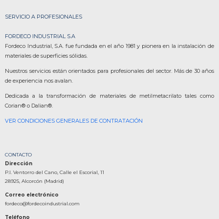
SERVICIO A PROFESIONALES
FORDECO INDUSTRIAL S.A
Fordeco Industrial, S.A. fue fundada en el año 1981 y pionera en la instalación de
materiales de superficies sólidas.
Nuestros servicios están orientados para profesionales del sector. Más de 30 años
de experiencia nos avalan.
Dedicada a la transformación de materiales de metilmetacrilato tales como
Corian® o Dalian®.
VER CONDICIONES GENERALES DE CONTRATACIÓN
CONTACTO
Dirección
P.I. Ventorro del Cano, Calle el Escorial, 11
28925, Alcorcón (Madrid)
Correo electrónico
fordeco@fordecoindustrial.com
Teléfono