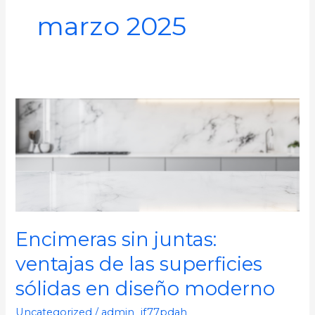
marzo 2025
Encimeras
sin
juntas:
ventajas
de
las
superficies
Encimeras sin juntas:
sólidas
en
ventajas de las superficies
diseño
sólidas en diseño moderno
moderno
Uncategorized
/
admin_jf77pdah