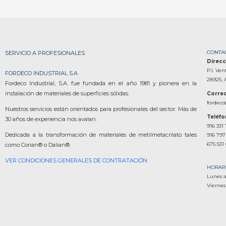
CONTA
SERVICIO A PROFESIONALES
Direcc
P.I. Ven
FORDECO INDUSTRIAL S.A
28925, 
Fordeco Industrial, S.A. fue fundada en el año 1981 y pionera en la
instalación de materiales de superficies sólidas.
Correo
fordeco
Nuestros servicios están orientados para profesionales del sector. Más de
Teléf
30 años de experiencia nos avalan.
916 331
Dedicada a la transformación de materiales de metilmetacrilato tales
916 797
675 531
como Corian® o Dalian®.
VER CONDICIONES GENERALES DE CONTRATACIÓN
HORAR
Lunes a
Viernes