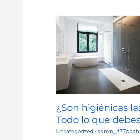
¿Son
higiénicas
las
superficies
sólidas?
Todo
lo
que
debes
saber
¿Son higiénicas la
Todo lo que debes
Uncategorized
/
admin_jf77pdah