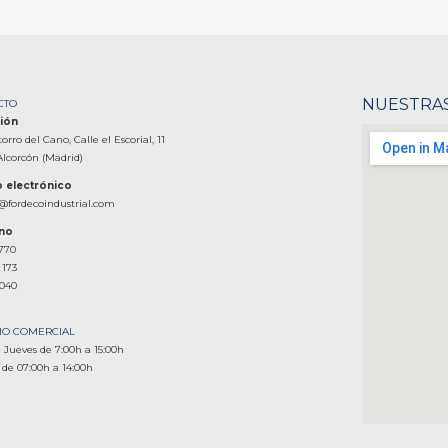
NUESTRAS
CTO
ión
torro del Cano, Calle el Escorial, 11
Alcorcón (Madrid)
 electrónico
@fordecoindustrial.com
ono
 770
 173
 040
IO COMERCIAL
 Jueves de 7:00h a 15:00h
 de 07:00h a 14:00h