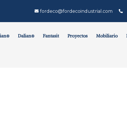
fordeco@fordecoindustrial.com
ian®
Dalian®
Fantasit
Proyectos
Mobiliario