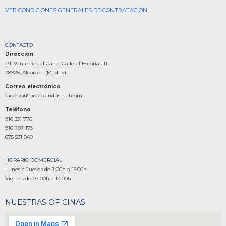
VER CONDICIONES GENERALES DE CONTRATACIÓN
CONTACTO
Dirección
P.I. Ventorro del Cano, Calle el Escorial, 11
28925, Alcorcón (Madrid)
Correo electrónico
fordeco@fordecoindustrial.com
Teléfono
916 331 770
916 797 173
675 531 040
HORARIO COMERCIAL
Lunes a Jueves de 7:00h a 15:00h
Viernes de 07:00h a 14:00h
NUESTRAS OFICINAS