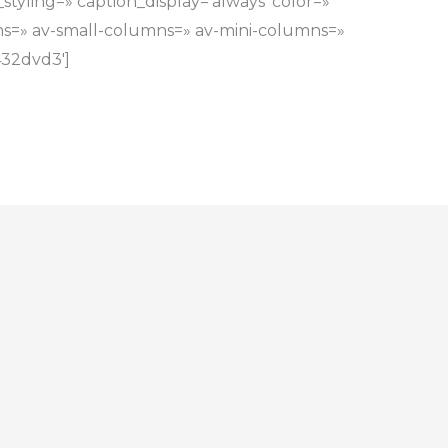
tyling=» caption_display=’always’ color=»
=» av-small-columns=» av-mini-columns=»
432dvd3′]