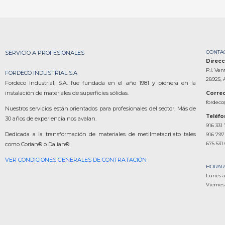
CONTA
SERVICIO A PROFESIONALES
Direcc
P.I. Ven
FORDECO INDUSTRIAL S.A
28925, 
Fordeco Industrial, S.A. fue fundada en el año 1981 y pionera en la
instalación de materiales de superficies sólidas.
Correo
fordeco
Nuestros servicios están orientados para profesionales del sector. Más de
Teléf
30 años de experiencia nos avalan.
916 331
Dedicada a la transformación de materiales de metilmetacrilato tales
916 797
675 531
como Corian® o Dalian®.
VER CONDICIONES GENERALES DE CONTRATACIÓN
HORAR
Lunes a
Viernes