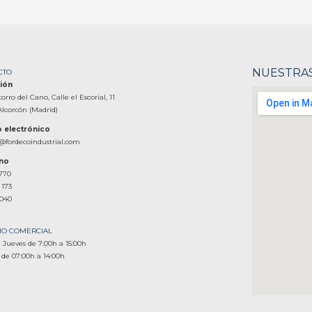
NUESTRAS
CTO
ión
torro del Cano, Calle el Escorial, 11
Alcorcón (Madrid)
 electrónico
@fordecoindustrial.com
ono
 770
 173
 040
IO COMERCIAL
 Jueves de 7:00h a 15:00h
 de 07:00h a 14:00h