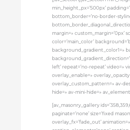
min_height_px=’500px’ padding=’d
bottom_border=’no-border-stylin
bottom_border_diagonal_direction=
margin=» custom_margin=’0px’ s
color=’main_color’ background=’
background_gradient_color1=» b
background_gradient_direction=’ver
left’ repeat=’no-repeat’ video=» v
overlay_enable=» overlay_opacity=
overlay_custom_pattern=» av-des
hide=» av-mini-hide=» av_element
[av_masonry_gallery ids=’358,359,6
paginate=’none’ size=’fixed masonr
overlay_fx=’fade_out’ animation=» 