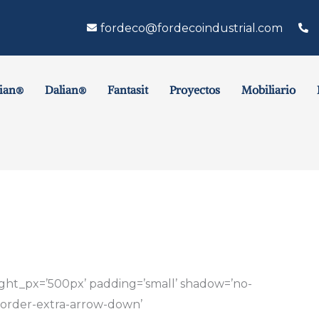
fordeco@fordecoindustrial.com
ian®
Dalian®
Fantasit
Proyectos
Mobiliario
ight_px=’500px’ padding=’small’ shadow=’no-
border-extra-arrow-down’