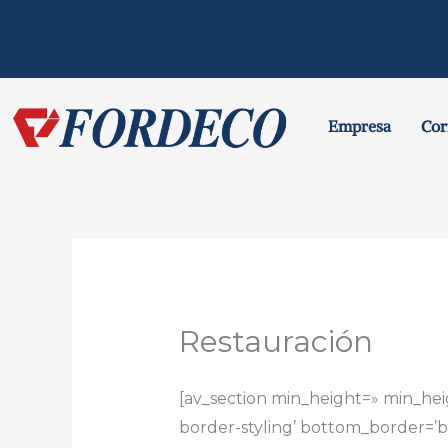
Ir
al
contenido
Empresa
Cor
Restauración
[av_section min_height=» min_he
border-styling’ bottom_border=’