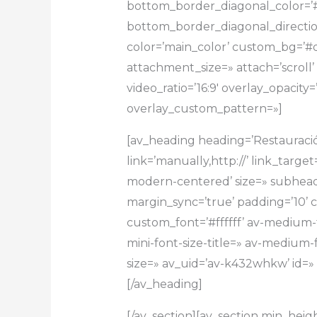
bottom_border_diagonal_color=’
bottom_border_diagonal_directio
color=’main_color’ custom_bg=’#d
attachment_size=» attach=’scroll’ 
video_ratio=’16:9′ overlay_opacity
overlay_custom_pattern=»]
[av_heading heading=’Restauració
link=’manually,http://’ link_tar
modern-centered’ size=» subhead
margin_sync=’true’ padding=’10’ 
custom_font=’#ffffff’ av-medium-fo
mini-font-size-title=» av-medium-f
size=» av_uid=’av-k432whkw’ id=
[/av_heading]
[/av_section][av_section min_heig