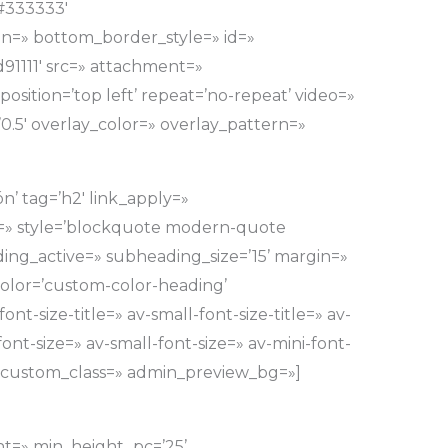
#333333′
n=» bottom_border_style=» id=»
91111′ src=» attachment=»
position=’top left’ repeat=’no-repeat’ video=»
=’0.5′ overlay_color=» overlay_pattern=»
n’ tag=’h2′ link_apply=»
get=» style=’blockquote modern-quote
ing_active=» subheading_size=’15’ margin=»
color=’custom-color-heading’
nt-size-title=» av-small-font-size-title=» av-
ont-size=» av-small-font-size=» av-mini-font-
» custom_class=» admin_preview_bg=»]
ht=» min_height_pc=’25’