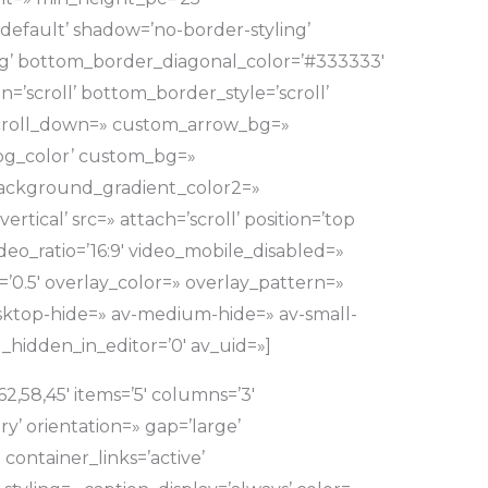
efault’ shadow=’no-border-styling’
g’ bottom_border_diagonal_color=’#333333′
’scroll’ bottom_border_style=’scroll’
croll_down=» custom_arrow_bg=»
bg_color’ custom_bg=»
ackground_gradient_color2=»
tical’ src=» attach=’scroll’ position=’top
ideo_ratio=’16:9′ video_mobile_disabled=»
’0.5′ overlay_color=» overlay_pattern=»
ktop-hide=» av-medium-hide=» av-small-
_hidden_in_editor=’0′ av_uid=»]
2,58,45′ items=’5′ columns=’3′
y’ orientation=» gap=’large’
container_links=’active’