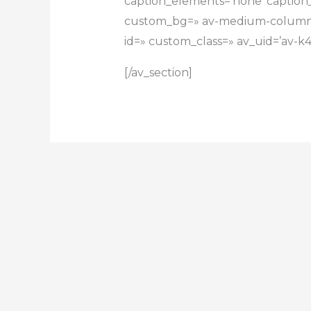
caption_elements=’none’ caption_s
custom_bg=» av-medium-columns
id=» custom_class=» av_uid=’av-k
[/av_section]