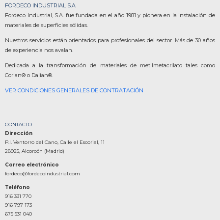
FORDECO INDUSTRIAL S.A
Fordeco Industrial, S.A. fue fundada en el año 1981 y pionera en la instalación de
materiales de superficies sólidas.
Nuestros servicios están orientados para profesionales del sector. Más de 30 años
de experiencia nos avalan.
Dedicada a la transformación de materiales de metilmetacrilato tales como
Corian® o Dalian®.
VER CONDICIONES GENERALES DE CONTRATACIÓN
CONTACTO
Dirección
P.I. Ventorro del Cano, Calle el Escorial, 11
28925, Alcorcón (Madrid)
Correo electrónico
fordeco@fordecoindustrial.com
Teléfono
916 331 770
916 797 173
675 531 040