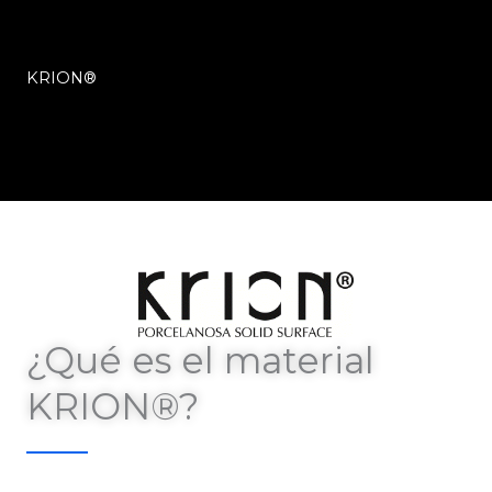
KRION®
¿Qué es el material
KRION®?