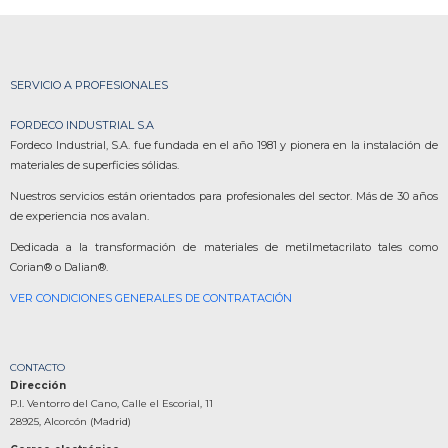
SERVICIO A PROFESIONALES
FORDECO INDUSTRIAL S.A
Fordeco Industrial, S.A. fue fundada en el año 1981 y pionera en la instalación de
materiales de superficies sólidas.
Nuestros servicios están orientados para profesionales del sector. Más de 30 años
de experiencia nos avalan.
Dedicada a la transformación de materiales de metilmetacrilato tales como
Corian® o Dalian®.
VER CONDICIONES GENERALES DE CONTRATACIÓN
CONTACTO
Dirección
P.I. Ventorro del Cano, Calle el Escorial, 11
28925, Alcorcón (Madrid)