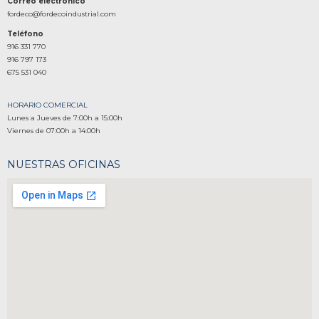
Correo electrónico
fordeco@fordecoindustrial.com
Teléfono
916 331 770
916 797 173
675 531 040
HORARIO COMERCIAL
Lunes a Jueves de 7:00h a 15:00h
Viernes de 07:00h a 14:00h
NUESTRAS OFICINAS